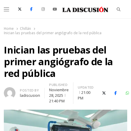
Searc
Menu
La Discusión
El Diario de la Región de Ñuble
Home
Chillán
Inician las pruebas del primer angiógrafo de la red pública
Inician las pruebas del
primer angiógrafo de la
red pública
PUBLISHED
UPDATED
Noviembre
Author
POSTED BY
21:00
X (Twitter)
Faceboo
W
ladiscusion
28, 2025
PM
21:40 PM