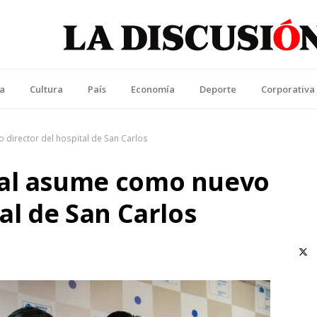
La Discusión
l Diario de la Región de Ñuble
ca
Cultura
País
Economía
Deporte
Corporativa
director del hospital de San Carlos
ial asume como nuevo
al de San Carlos
X (T