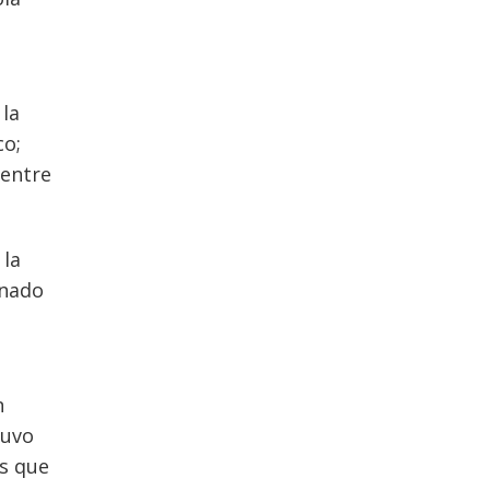
 la
co;
 entre
 la
onado
n
tuvo
as que