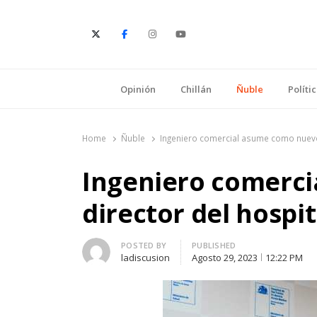
E
Opinión
Chillán
Ñuble
Políti
Home
Ñuble
Ingeniero comercial asume como nuevo 
Ingeniero comerc
director del hospit
Author
POSTED BY
PUBLISHED
ladiscusion
Agosto 29, 2023
12:22 PM