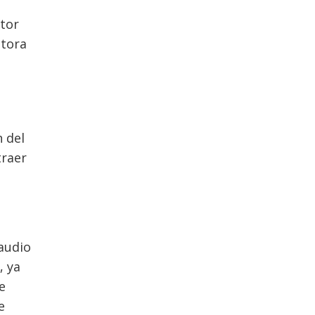
ctor
ctora
n del
traer
laudio
, ya
e
e