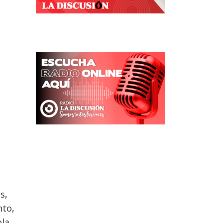
s,
nto,
ola