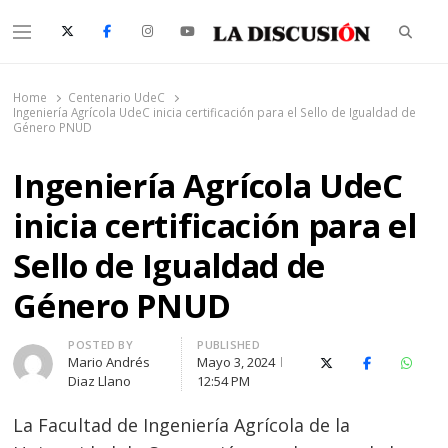
Searc
Menu
La Discusión
El Diario de la Región de Ñuble
Home
Centenario UdeC
Ingeniería Agrícola UdeC inicia certificación para el Sello de Igualdad de
Género PNUD
Ingeniería Agrícola UdeC
inicia certificación para el
Sello de Igualdad de
Género PNUD
Author
POSTED BY
PUBLISHED
Mario Andrés
Mayo 3, 2024
X (Twitter)
Facebook
Whats
Diaz Llano
12:54 PM
La Facultad de Ingeniería Agrícola de la