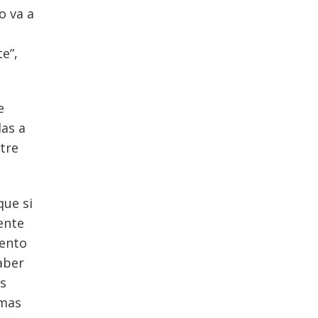
o va a
e”,
e
das a
tre
que si
ente
mento
aber
os
emas