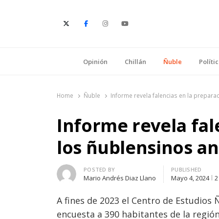
E
Opinión
Chillán
Ñuble
Políti
Home
Ñuble
Informe revela falencias en la prepar
Informe revela fal
los ñublensinos an
Author
POSTED BY
PUBLISHED
Mario Andrés Diaz Llano
Mayo 4, 2024
2
A fines de 2023 el Centro de Estudios 
encuesta a 390 habitantes de la regió