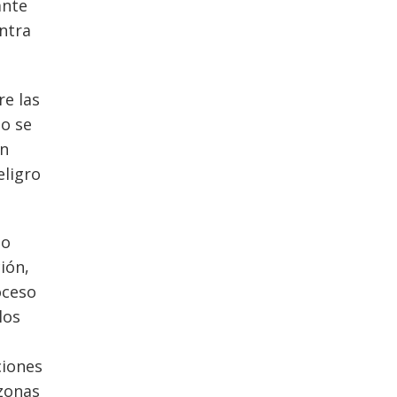
ante
ntra
re las
no se
an
eligro
do
ión,
oceso
los
ciones
 zonas