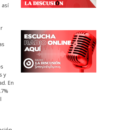
 así
r
as
os
s y
ad. En
6,7%
l
ación,