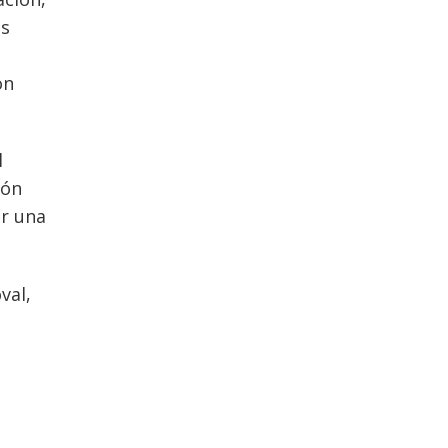
es
ón
l
ión
r una
val,