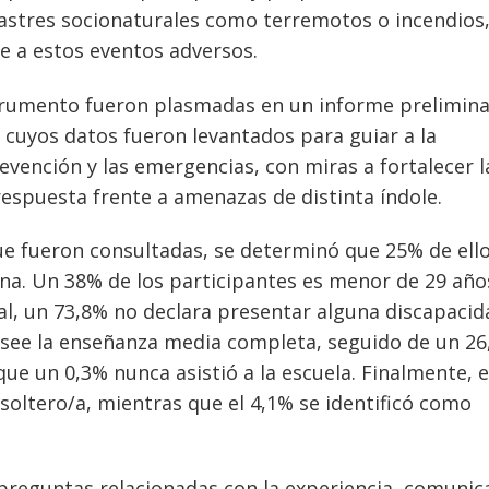
astres socionaturales como terremotos o incendios,
te a estos eventos adversos.
strumento fueron plasmadas en un informe prelimina
 cuyos datos fueron levantados para guiar a la
revención y las emergencias, con miras a fortalecer l
espuesta frente a amenazas de distinta índole.
que fueron consultadas, se determinó que 25% de ell
ana. Un 38% de los participantes es menor de 29 año
al, un 73,8% no declara presentar alguna discapacid
posee la enseñanza media completa, seguido de un 2
ue un 0,3% nunca asistió a la escuela. Finalmente, e
soltero/a, mientras que el 4,1% se identificó como
 preguntas relacionadas con la experiencia, comunic