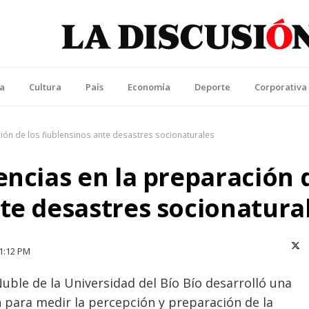
La Discusión
l Diario de la Región de Ñuble
ca
Cultura
País
Economía
Deporte
Corporativa
ación de los ñublensinos ante desastres socionaturales
encias en la preparación 
te desastres socionatura
X (T
1:12 PM
Ñuble de la Universidad del Bío Bío desarrolló una
n para medir la percepción y preparación de la