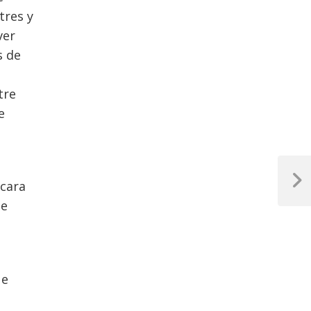
tres y
ver
s de
tre
e
 cara
Next
Post
de
ue