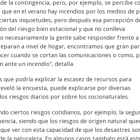
 de la contingencia, pero, por ejemplo, se percibe 
s que en el verano hay incendios por los medios de 
ciertas inquietudes, pero después esa percepción d
ón del riesgo bien estacional y que no conlleva
 no necesariamente la gente sabe responder frente a
eparan a nivel de hogar, encontramos que gran par
hacer cuando se cortan las comunicaciones o como, 
 ante un incendio”, detalla.
s que podría explicar la escasez de recursos para
reveló la encuesta, puede explicarse por diversas
 los riesgos diarios por sobre los socionaturales.
do ciertos riesgos cotidianos, por ejemplo; la segu
uencia, siendo que los riesgos de origen natural qu
 que ver con esta capacidad de que los desastres so
 de la naturaleza. En algunos casos también está est