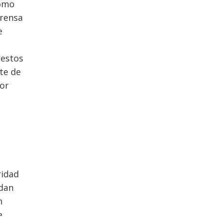
como
prensa
e
 estos
te de
por
ridad
edan
n
e