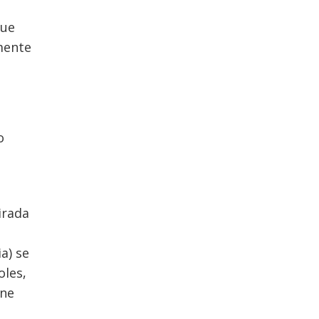
que
mente
o
irada
a) se
oles,
ene