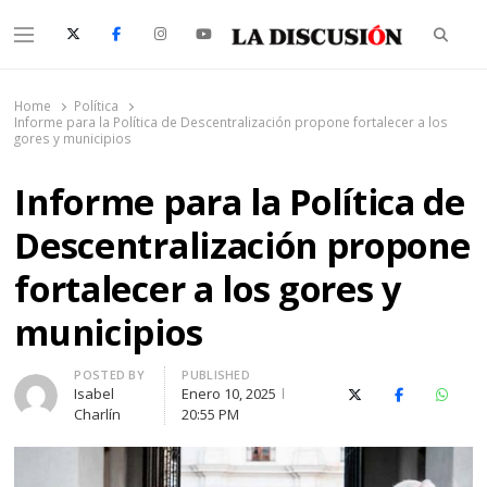
Searc
Menu
La Discusión
El Diario de la Región de Ñuble
Home
Política
Informe para la Política de Descentralización propone fortalecer a los
gores y municipios
Informe para la Política de
Descentralización propone
fortalecer a los gores y
municipios
Author
POSTED BY
PUBLISHED
Isabel
Enero 10, 2025
X (Twitter)
Facebook
Whats
Charlín
20:55 PM