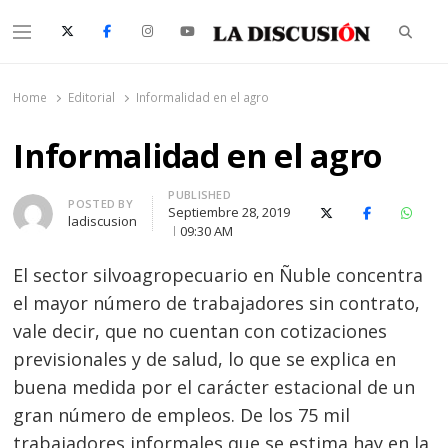
Searc
Menu
La Discusión
El Diario de la Región de Ñuble
Home
Editorial
Informalidad en el agro
Informalidad en el agro
PUBLISHED
Author
POSTED BY
Septiembre 28, 2019
X (Twitter)
Facebook
Whats
ladiscusion
09:30 AM
El sector silvoagropecuario en Ñuble concentra
el mayor número de trabajadores sin contrato,
vale decir, que no cuentan con cotizaciones
previsionales y de salud, lo que se explica en
buena medida por el carácter estacional de un
gran número de empleos. De los 75 mil
trabajadores informales que se estima hay en la