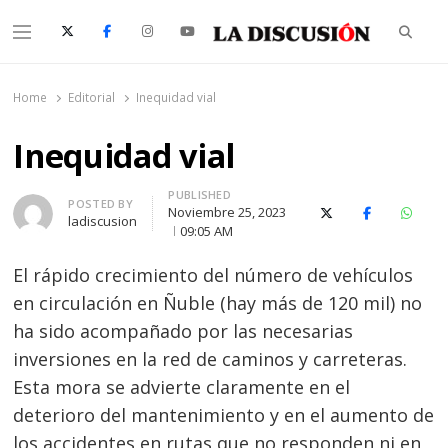
Searc
Menu
La Discusión
El Diario de la Región de Ñuble
Home
Editorial
Inequidad vial
Inequidad vial
PUBLISHED
Author
POSTED BY
Noviembre 25, 2023
X (Twitter)
Facebook
Whats
ladiscusion
09:05 AM
El rápido crecimiento del número de vehículos
en circulación en Ñuble (hay más de 120 mil) no
ha sido acompañado por las necesarias
inversiones en la red de caminos y carreteras.
Esta mora se advierte claramente en el
deterioro del mantenimiento y en el aumento de
los accidentes en rutas que no responden ni en