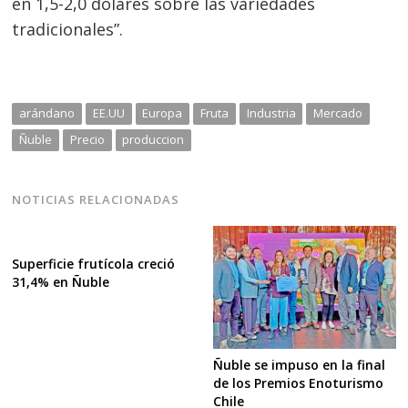
en 1,5-2,0 dólares sobre las variedades
tradicionales”.
arándano
EE.UU
Europa
Fruta
Industria
Mercado
Ñuble
Precio
produccion
NOTICIAS RELACIONADAS
Superficie frutícola creció
31,4% en Ñuble
Ñuble se impuso en la final
de los Premios Enoturismo
Chile