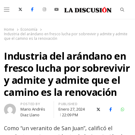
Searc
Menu
La Discusión
El Diario de la Región de Ñuble
Home
Economía
Industria del arándano en fresco lucha por sobrevivir y admite y admite
que el camino es la renovación
Industria del arándano en
fresco lucha por sobrevivir
y admite y admite que el
camino es la renovación
Author
POSTED BY
PUBLISHED
Mario Andrés
Enero 27, 2024
X (Twitter)
Facebook
Whats
Diaz Llano
22:09 PM
Como “un veranito de San Juan”, calificó el