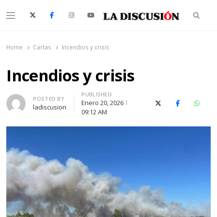
Searc
Menu
La Discusión
El Diario de la Región de Ñuble
Home
Cartas
Incendios y crisis
Incendios y crisis
PUBLISHED
Author
POSTED BY
Enero 20, 2026
X (Twitter)
Facebook
Whats
ladiscusion
09:12 AM