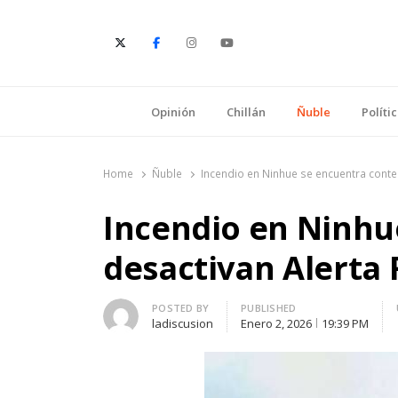
E
Opinión
Chillán
Ñuble
Políti
Home
Ñuble
Incendio en Ninhue se encuentra conten
Incendio en Ninhu
desactivan Alerta 
Author
POSTED BY
PUBLISHED
ladiscusion
Enero 2, 2026
19:39 PM