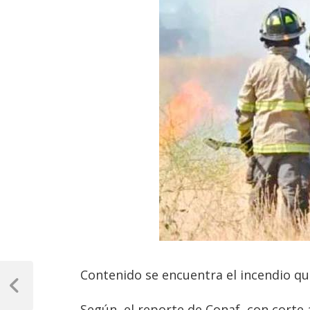
Navegación
Contenido se encuentra el incendio que
de
Previous
Post
Según, el reporte de Conaf, con corte a