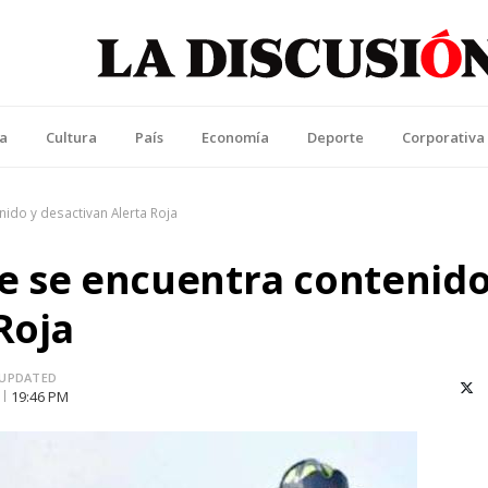
La Discusión
l Diario de la Región de Ñuble
ca
Cultura
País
Economía
Deporte
Corporativa
ido y desactivan Alerta Roja
e se encuentra contenido
Roja
UPDATED
X (T
19:46 PM