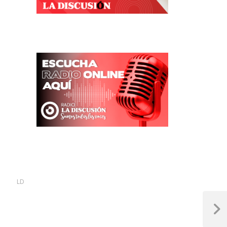
LD
Next
Post