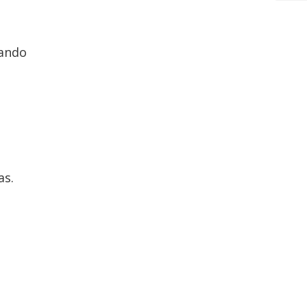
jando
as.