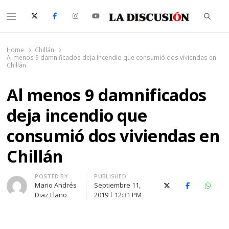
Searc
Menu
La Discusión
El Diario de la Región de Ñuble
Home
Chillán
Al menos 9 damnificados deja incendio que consumió dos viviendas en
Chillán
Al menos 9 damnificados
deja incendio que
consumió dos viviendas en
Chillán
Author
POSTED BY
PUBLISHED
Mario Andrés
Septiembre 11,
X (Twitter)
Facebook
Whats
Diaz Llano
2019
12:31 PM