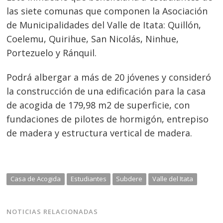
de
las siete comunas que componen la Asociación
entradas
de Municipalidades del Valle de Itata: Quillón,
Coelemu, Quirihue, San Nicolás, Ninhue,
Portezuelo y Ránquil.
Podrá albergar a más de 20 jóvenes y consideró
la construcción de una edificación para la casa
de acogida de 179,98 m2 de superficie, con
fundaciones de pilotes de hormigón, entrepiso
de madera y estructura vertical de madera.
Casa de Acogida
Estudiantes
Subdere
Valle del Itata
NOTICIAS RELACIONADAS