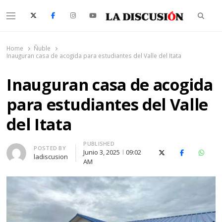
Searc
Menu
La Discusión
El Diario de la Región de Ñuble
Home
Ñuble
Inauguran casa de acogida para estudiantes del Valle del Itata
Inauguran casa de acogida
para estudiantes del Valle
del Itata
PUBLISHED
Author
POSTED BY
Junio 3, 2025
09:02
X (Twitter)
Facebook
Whats
ladiscusion
AM