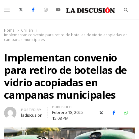
Searc
Menu
La Discusión
El Diario de la Región de Ñuble
Home
Chillán
Implementan convenio para retiro de botellas de vidrio acopiadas en
campanas municipales
Implementan convenio
para retiro de botellas de
vidrio acopiadas en
campanas municipales
PUBLISHED
Author
POSTED BY
Febrero 18, 2025
X (Twitter)
Facebook
Whats
ladiscusion
15:08 PM