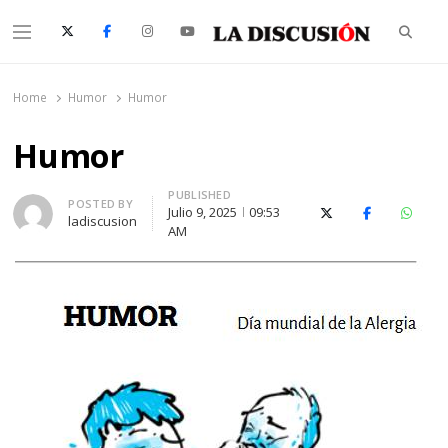
Searc
Menu
La Discusión
El Diario de la Región de Ñuble
Home
Humor
Humor
Humor
PUBLISHED
Author
POSTED BY
Julio 9, 2025
09:53
X (Twitter)
Facebook
Whats
ladiscusion
AM