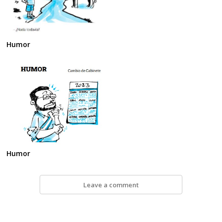
Navegación
de
s
entradas
Humor
Humor
Leave a comment