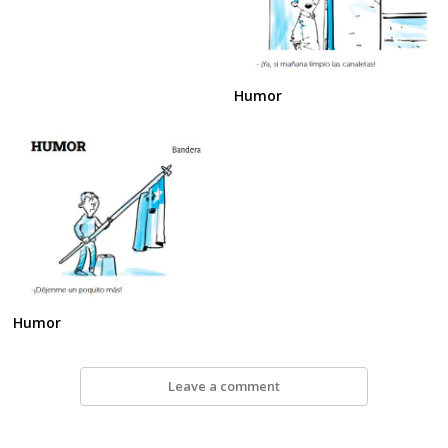
Navegación
de
s
entradas
Humor
Humor
Leave a comment