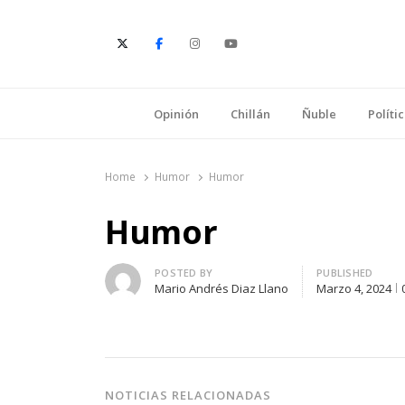
E
Opinión
Chillán
Ñuble
Políti
Home
Humor
Humor
Humor
Author
POSTED BY
PUBLISHED
Mario Andrés Diaz Llano
Marzo 4, 2024
NOTICIAS RELACIONADAS