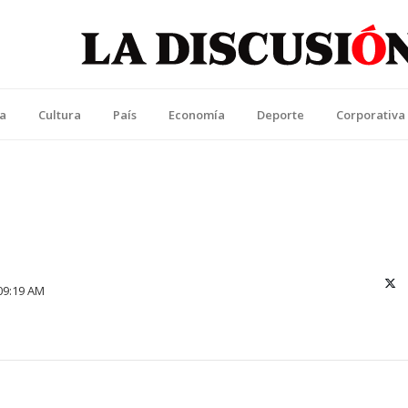
La Discusión
l Diario de la Región de Ñuble
ca
Cultura
País
Economía
Deporte
Corporativa
X (T
09:19 AM