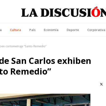
La Discusión
l Diario de la Región de Ñuble
ca
Cultura
País
Economía
Deporte
Corporativa
iben cortometraje “Santo Remedio”
de San Carlos exhiben
nto Remedio”
X (T