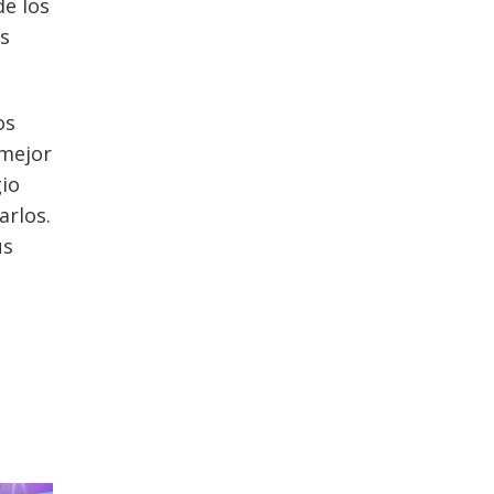
de los
os
os
 mejor
gio
arlos.
us