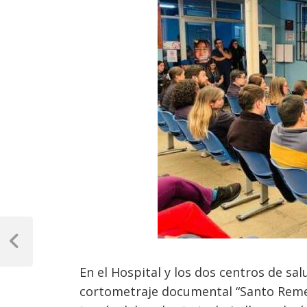
Navegación
de
Previous
Post
entradas
En el Hospital y los dos centros de sal
cortometraje documental “Santo Remed