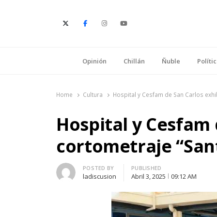
E
Opinión
Chillán
Ñuble
Políti
Home
Cultura
Hospital y Cesfam de San Carlos exh
Hospital y Cesfam 
cortometraje “Sa
Author
POSTED BY
PUBLISHED
ladiscusion
Abril 3, 2025
09:12 AM