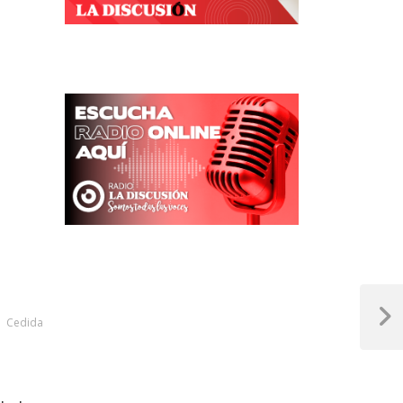
Cedida
Next
Post