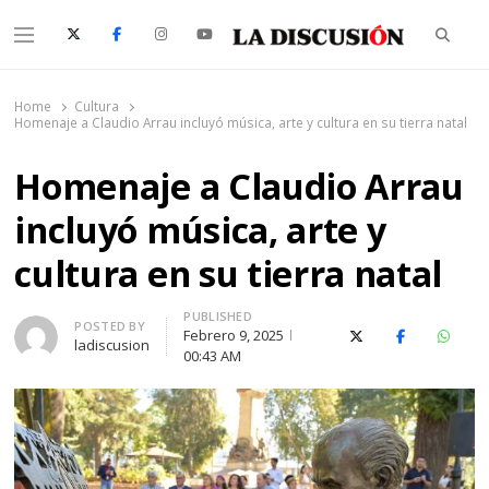
Searc
Menu
La Discusión
El Diario de la Región de Ñuble
Home
Cultura
Homenaje a Claudio Arrau incluyó música, arte y cultura en su tierra natal
Homenaje a Claudio Arrau
incluyó música, arte y
cultura en su tierra natal
PUBLISHED
Author
POSTED BY
Febrero 9, 2025
X (Twitter)
Facebook
Whats
ladiscusion
00:43 AM