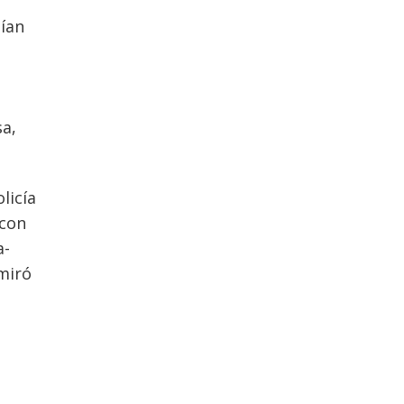
nían
a
sa,
licía
 con
a-
 miró