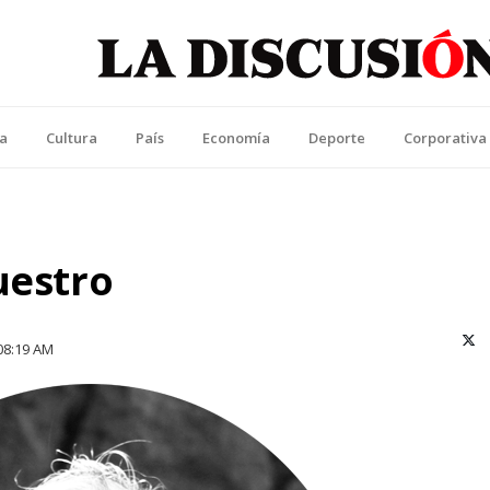
La Discusión
l Diario de la Región de Ñuble
ca
Cultura
País
Economía
Deporte
Corporativa
uestro
X (T
08:19 AM