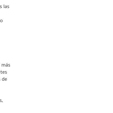
s las
to
s más
rtes
s de
s,