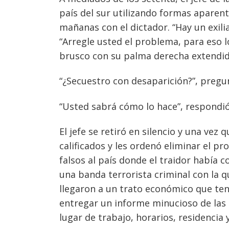
país del sur utilizando formas aparen
mañanas con el dictador. “Hay un exili
“Arregle usted el problema, para eso l
brusco con su palma derecha extendida
“¿Secuestro con desaparición?”, pregunt
“Usted sabrá cómo lo hace”, respondió
El jefe se retiró en silencio y una vez
calificados y les ordenó eliminar el pr
falsos al país donde el traidor había 
una banda terrorista criminal con la q
llegaron a un trato económico que ten
Navegación
entregar un informe minucioso de las 
de
s
lugar de trabajo, horarios, residencia