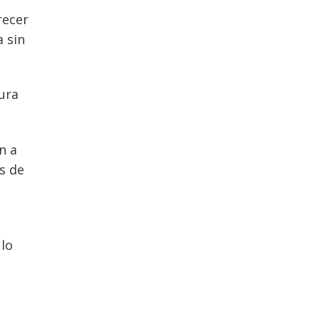
recer
a sin
dura
n a
es de
 lo