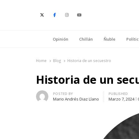
E
Opinión
Chillán
Ñuble
Políti
Home
Blog
Historia de un secuestro
Historia de un sec
Author
POSTED BY
PUBLISHED
Mario Andrés Diaz Llano
Marzo 7, 2024