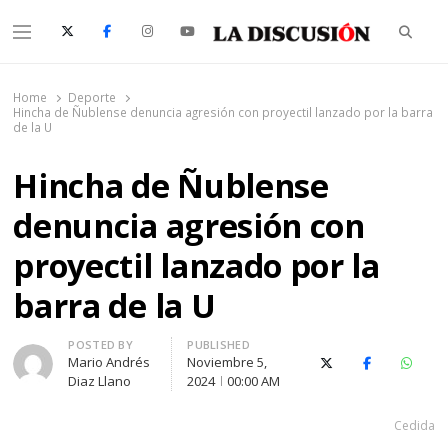
Searc
Menu
La Discusión
El Diario de la Región de Ñuble
Home
Deporte
Hincha de Ñublense denuncia agresión con proyectil lanzado por la barra
de la U
Hincha de Ñublense
denuncia agresión con
proyectil lanzado por la
barra de la U
Author
POSTED BY
PUBLISHED
Mario Andrés
Noviembre 5,
X (Twitter)
Facebook
Whats
Diaz Llano
2024
00:00 AM
Cedida