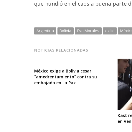
que hundió en el caos a buena parte de
Argentina
Bolivia
Evo Morales
exilio
Méxic
NOTICIAS RELACIONADAS
México exige a Bolivia cesar
“amedrentamiento” contra su
embajada en La Paz
Kast r
en Ven