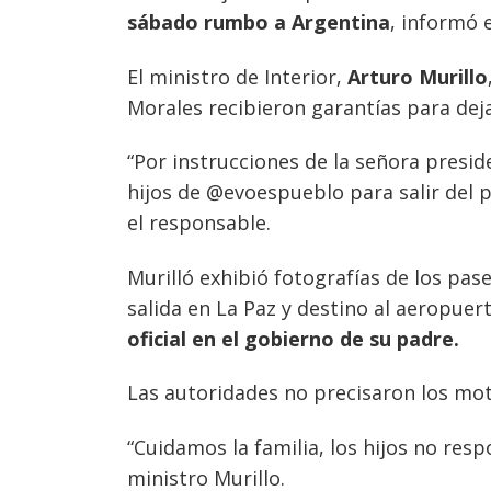
sábado rumbo a Argentina
, informó 
El ministro de Interior,
Arturo Murillo
Morales recibieron garantías para deja
“Por instrucciones de la señora presi
hijos de @evoespueblo para salir del 
Navegación
el responsable.
de
s
Murilló exhibió fotografías de los pas
entradas
salida en La Paz y destino al aeropuer
oficial en el gobierno de su padre.
Las autoridades no precisaron los moti
“Cuidamos la familia, los hijos no res
ministro Murillo.