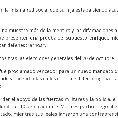
n la misma red social que su hija estaba siendo acu
s una muestra más de la mentira y las difamaciones a
que presenten una prueba del supuesto ‘enriquecimi
tar defenestrarnos!”.
ños tras las elecciones generales del 20 de octubre.
s fue proclamado vencedor para un nuevo mandato d
ude y encendió las calles contra el líder indígena. L
o.
der el apoyo de las fuerzas militares y la policía, el
imitir el 10 de noviembre. Morales partió luego al ex
tado, mientras sus leales lanzaron una contraofens