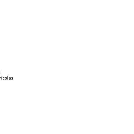
a
ícolas