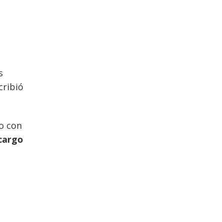
s
cribió
do con
cargo