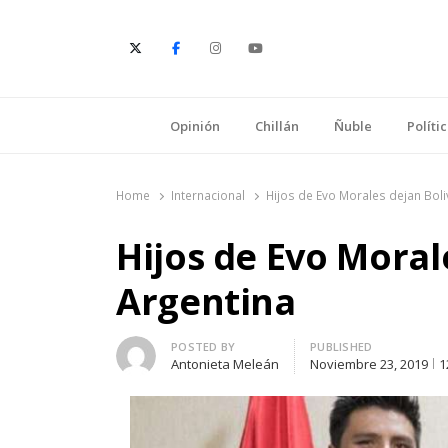
E
Opinión
Chillán
Ñuble
Políti
Home
Internacional
Hijos de Evo Morales dejan Boli
Hijos de Evo Moral
Argentina
Author
POSTED BY
PUBLISHED
Antonieta Meleán
Noviembre 23, 2019
1