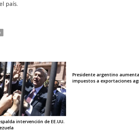
l país.
o
Presidente argentino aument
impuestos a exportaciones agr
espalda intervención de EE.UU.
ezuela