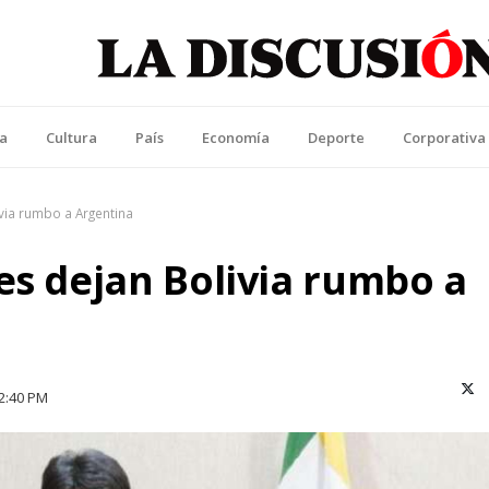
La Discusión
l Diario de la Región de Ñuble
ca
Cultura
País
Economía
Deporte
Corporativa
via rumbo a Argentina
es dejan Bolivia rumbo a
X (T
2:40 PM