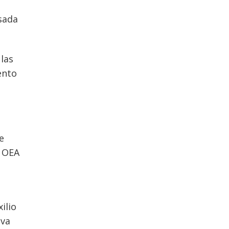
sada
 las
ento
e
a OEA
ilio
iva