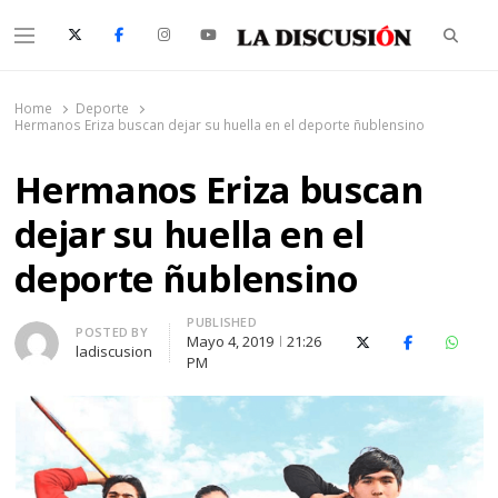
Searc
Menu
La Discusión
El Diario de la Región de Ñuble
Home
Deporte
Hermanos Eriza buscan dejar su huella en el deporte ñublensino
Hermanos Eriza buscan
dejar su huella en el
deporte ñublensino
PUBLISHED
Author
POSTED BY
Mayo 4, 2019
21:26
X (Twitter)
Facebook
Whats
ladiscusion
PM