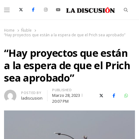
Searc
Menu
La Discusión
El Diario de la Región de Ñuble
Home
Ñuble
“Hay proyectos que están a la espera de que el Prich sea aprobado”
“Hay proyectos que están
a la espera de que el Prich
sea aprobado”
PUBLISHED
Author
POSTED BY
Marzo 28, 2023
X (Twitter)
Facebook
Whats
ladiscusion
20:07 PM