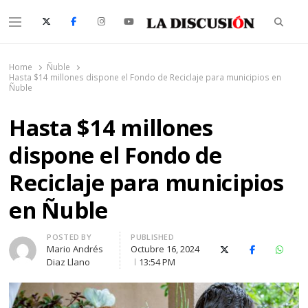
Searc
Menu
La Discusión
El Diario de la Región de Ñuble
Home
Ñuble
Hasta $14 millones dispone el Fondo de Reciclaje para municipios en
Ñuble
Hasta $14 millones
dispone el Fondo de
Reciclaje para municipios
en Ñuble
Author
POSTED BY
PUBLISHED
Mario Andrés
Octubre 16, 2024
X (Twitter)
Facebook
Whats
Diaz Llano
13:54 PM