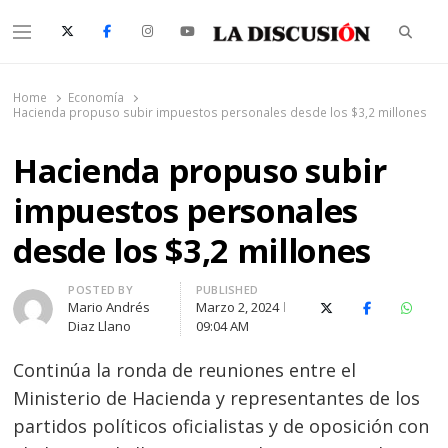
Searc
Menu
La Discusión
El Diario de la Región de Ñuble
Home
Economía
Hacienda propuso subir impuestos personales desde los $3,2 millones
Hacienda propuso subir
impuestos personales
desde los $3,2 millones
Author
POSTED BY
PUBLISHED
Mario Andrés
Marzo 2, 2024
X (Twitter)
Facebook
Whats
Diaz Llano
09:04 AM
Continúa la ronda de reuniones entre el
Ministerio de Hacienda y representantes de los
partidos políticos oficialistas y de oposición con