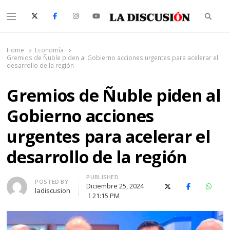
Searc
Menu
La Discusión
El Diario de la Región de Ñuble
Home
Economía
Gremios de Ñuble piden al Gobierno acciones urgentes para acelerar el
desarrollo de la región
Gremios de Ñuble piden al
Gobierno acciones
urgentes para acelerar el
desarrollo de la región
PUBLISHED
Author
POSTED BY
Diciembre 25, 2024
X (Twitter)
Facebook
Whats
ladiscusion
21:15 PM