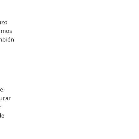
azo
hemos
ambién
el
urar
r
de