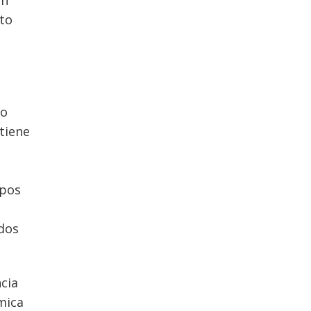
nto
to
tiene
ipos
dos
cia
mica