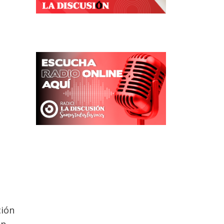
ción
un