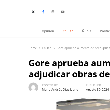
E
Opinión
Chillán
Ñuble
Políti
Home
Chillán
Gore aprueba aumento de presupuesto
Gore aprueba aum
adjudicar obras de
Author
POSTED BY
PUBLISHED
Mario Andrés Diaz Llano
Agosto 30, 2024