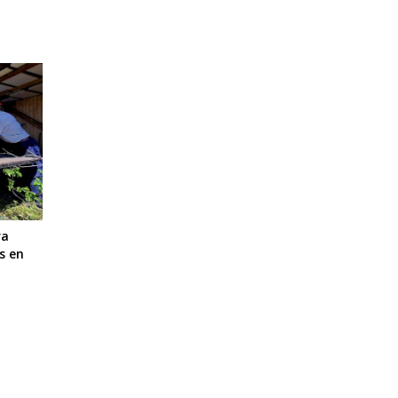
ra
s en