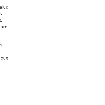
Salud
s
s.
obre
os
s que