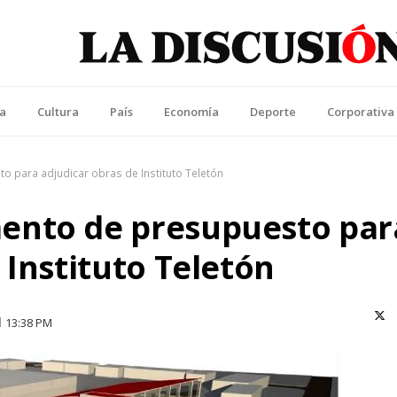
La Discusión
l Diario de la Región de Ñuble
ca
Cultura
País
Economía
Deporte
Corporativa
 para adjudicar obras de Instituto Teletón
ento de presupuesto par
 Instituto Teletón
X (T
13:38 PM