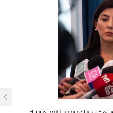
Navegación
de
Previous
Post
entradas
El ministro del Interior, Claudio Alva