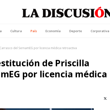
La Discusión
l Diario de la Región de Ñuble
ca
Cultura
País
Economía
Deporte
Corporativa
 Carrasco del SernamEG por licencia médica retroactiva
titución de Priscilla
amEG por licencia médica
X (T