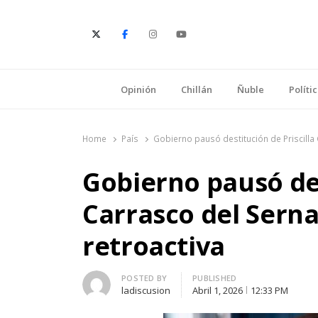
E
Opinión
Chillán
Ñuble
Políti
Home
País
Gobierno pausó destitución de Priscilla
Gobierno pausó des
Carrasco del Sern
retroactiva
Author
POSTED BY
PUBLISHED
ladiscusion
Abril 1, 2026
12:33 PM