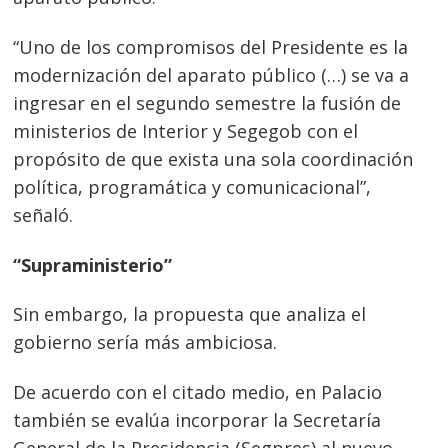
Navegación
“Uno de los compromisos del Presidente es la
de
s
modernización del aparato público (…) se va a
entradas
ingresar en el segundo semestre la fusión de
ministerios de Interior y Segegob con el
propósito de que exista una sola coordinación
política, programática y comunicacional”,
señaló.
“Supraministerio”
Sin embargo, la propuesta que analiza el
gobierno sería más ambiciosa.
De acuerdo con el citado medio, en Palacio
también se evalúa incorporar la Secretaría
General de la Presidencia (Segpres) al nuevo