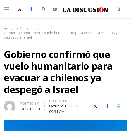
Searc
Menu
La Discusión
El Diario de la Región de Ñuble
Home
Nacional
Gobierno confirmó que vuelo humanitario para evacuar a chilenos ya
despegó a Israel
Gobierno confirmó que
vuelo humanitario para
evacuar a chilenos ya
despegó a Israel
PUBLISHED
Author
POSTED BY
Octubre 10, 2023
X (Twitter)
Facebook
Whats
ladiscusion
09:31 AM