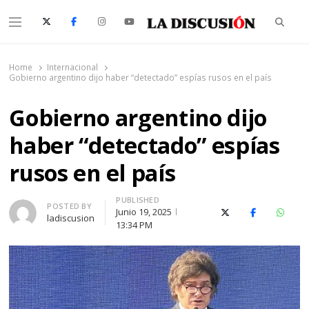
Searc
Menu
La Discusión
El Diario de la Región de Ñuble
Home
Internacional
Gobierno argentino dijo haber “detectado” espías rusos en el país
Gobierno argentino dijo
haber “detectado” espías
rusos en el país
PUBLISHED
Author
POSTED BY
Junio 19, 2025
X (Twitter)
Facebook
Whats
ladiscusion
13:34 PM