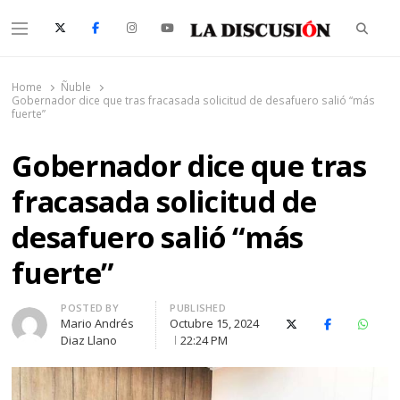
Searc
Menu
La Discusión
El Diario de la Región de Ñuble
Home
Ñuble
Gobernador dice que tras fracasada solicitud de desafuero salió “más
fuerte”
Gobernador dice que tras
fracasada solicitud de
desafuero salió “más
fuerte”
Author
POSTED BY
PUBLISHED
Mario Andrés
Octubre 15, 2024
X (Twitter)
Facebook
Whats
Diaz Llano
22:24 PM