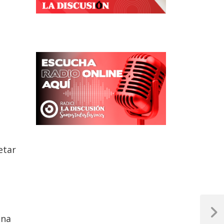
etar
Next
una