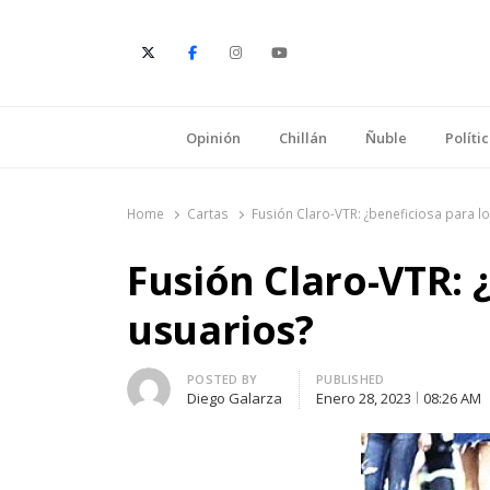
E
Opinión
Chillán
Ñuble
Políti
Home
Cartas
Fusión Claro-VTR: ¿beneficiosa para l
Fusión Claro-VTR: 
usuarios?
Author
POSTED BY
PUBLISHED
Diego Galarza
Enero 28, 2023
08:26 AM