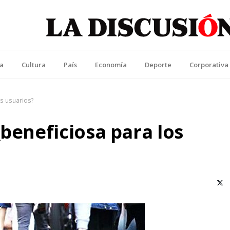
La Discusión
l Diario de la Región de Ñuble
ca
Cultura
País
Economía
Deporte
Corporativa
os usuarios?
¿beneficiosa para los
X (T