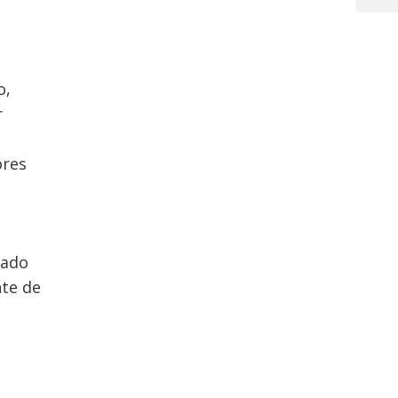
Post
o,
r
ores
cado
nte de