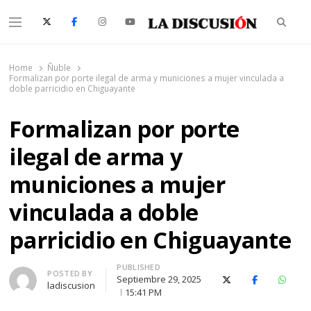
Searc
Menu
La Discusión
El Diario de la Región de Ñuble
Home
Ñuble
Formalizan por porte ilegal de arma y municiones a mujer vinculada a
doble parricidio en Chiguayante
Formalizan por porte
ilegal de arma y
municiones a mujer
vinculada a doble
parricidio en Chiguayante
PUBLISHED
Author
POSTED BY
Septiembre 29, 2025
X (Twitter)
Facebook
Whats
ladiscusion
15:41 PM