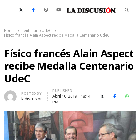
Searc
Menu
La Discusión
El Diario de la Región de Ñuble
Home
Centenario UdeC
Físico francés Alain Aspect recibe Medalla Centenario UdeC
Físico francés Alain Aspect
recibe Medalla Centenario
UdeC
PUBLISHED
Author
POSTED BY
Abril 10, 2019
18:14
X (Twitter)
Facebook
Whats
ladiscusion
PM