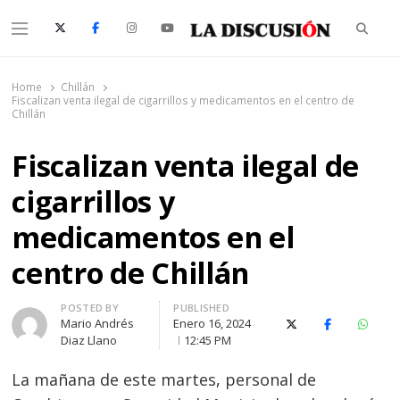
Searc
Menu
La Discusión
El Diario de la Región de Ñuble
Home
Chillán
Fiscalizan venta ilegal de cigarrillos y medicamentos en el centro de
Chillán
Fiscalizan venta ilegal de
cigarrillos y
medicamentos en el
centro de Chillán
Author
POSTED BY
PUBLISHED
Mario Andrés
Enero 16, 2024
X (Twitter)
Facebook
Whats
Diaz Llano
12:45 PM
La mañana de este martes, personal de