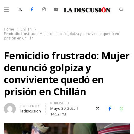
Searc
Menu
La Discusión
El Diario de la Región de Ñuble
Home
Chillán
Femicidio frustrado: Mujer denunció golpiza y conviviente quedó en
prisión en Chillán
Femicidio frustrado: Mujer
denunció golpiza y
conviviente quedó en
prisión en Chillán
PUBLISHED
Author
POSTED BY
Mayo 30, 2025
X (Twitter)
Facebook
Whats
ladiscusion
14:52 PM