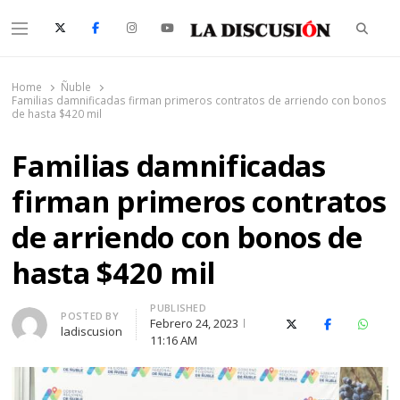
Searc
Menu
La Discusión
El Diario de la Región de Ñuble
Home
Ñuble
Familias damnificadas firman primeros contratos de arriendo con bonos
de hasta $420 mil
Familias damnificadas
firman primeros contratos
de arriendo con bonos de
hasta $420 mil
PUBLISHED
Author
POSTED BY
Febrero 24, 2023
X (Twitter)
Facebook
Whats
ladiscusion
11:16 AM