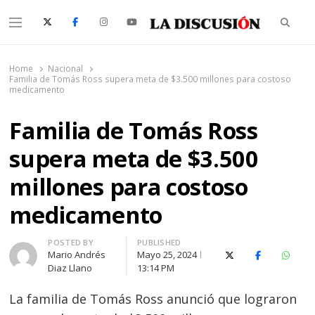
Searc
Menu
La Discusión
El Diario de la Región de Ñuble
Home
Nacional
Familia de Tomás Ross supera meta de $3.500 millones para costoso
medicamento
Familia de Tomás Ross
supera meta de $3.500
millones para costoso
medicamento
Author
POSTED BY
PUBLISHED
Mario Andrés
Mayo 25, 2024
X (Twitter)
Facebook
Whats
Diaz Llano
13:14 PM
La familia de Tomás Ross anunció que lograron