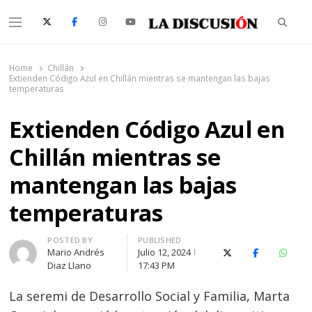
Searc
Menu
La Discusión
El Diario de la Región de Ñuble
Home
Chillán
Extienden Código Azul en Chillán mientras se mantengan las bajas
temperaturas
Extienden Código Azul en
Chillán mientras se
mantengan las bajas
temperaturas
Author
POSTED BY
PUBLISHED
Mario Andrés
Julio 12, 2024
X (Twitter)
Facebook
Whats
Diaz Llano
17:43 PM
La seremi de Desarrollo Social y Familia, Marta