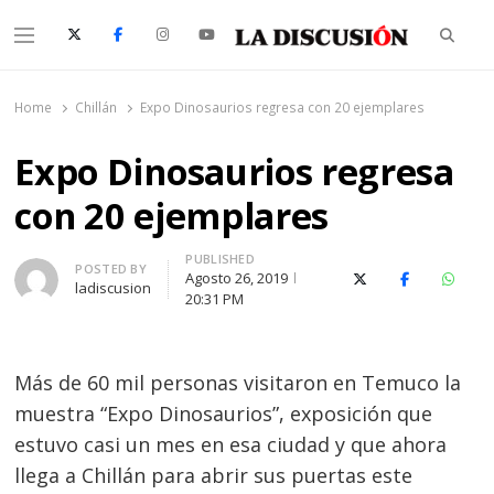
Searc
Menu
La Discusión
El Diario de la Región de Ñuble
Home
Chillán
Expo Dinosaurios regresa con 20 ejemplares
Expo Dinosaurios regresa
con 20 ejemplares
PUBLISHED
Author
POSTED BY
Agosto 26, 2019
X (Twitter)
Facebook
Whats
ladiscusion
20:31 PM
Más de 60 mil personas visitaron en Temuco la
muestra “Expo Dinosaurios”, exposición que
estuvo casi un mes en esa ciudad y que ahora
llega a Chillán para abrir sus puertas este