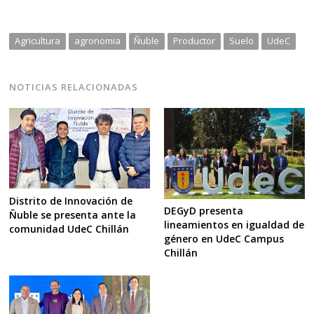
Agricultura
agronomia
Ñuble
Productor
Suelo
UdeC
NOTICIAS RELACIONADAS
Distrito de Innovación de
DEGyD presenta
Ñuble se presenta ante la
lineamientos en igualdad de
comunidad UdeC Chillán
género en UdeC Campus
Chillán