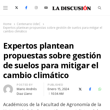
Searc
Menu
La Discusión
El Diario de la Región de Ñuble
Home
Centenario UdeC
Expertos plantean propuestas sobre gestión de suelos para mitigar el
cambio climático
Expertos plantean
propuestas sobre gestión
de suelos para mitigar el
cambio climático
Author
POSTED BY
PUBLISHED
Mario Andrés
Enero 15, 2024
X (Twitter)
Facebook
Whats
Diaz Llano
10:34 AM
Académicos de la Facultad de Agronomía de la