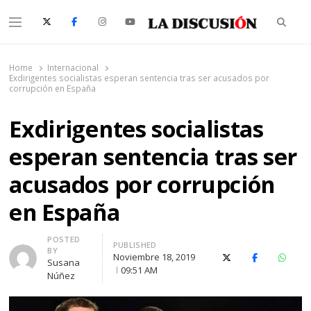
Searc
Menu
La Discusión
El Diario de la Región de Ñuble
Home
Internacional
Exdirigentes socialistas esperan sentencia tras ser acusados por
corrupción en España
Exdirigentes socialistas
esperan sentencia tras ser
acusados por corrupción
en España
Author
POSTED
PUBLISHED
BY
Noviembre 18, 2019
X (Twitter)
Facebook
Whats
Susana
09:51 AM
Núñez