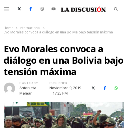
Searc
Menu
La Discusión
El Diario de la Región de Ñuble
Home
Internacional
Evo Morales convoca a diálogo en una Bolivia bajo tensión máxima
Evo Morales convoca a
diálogo en una Bolivia bajo
tensión máxima
Author
POSTED BY
PUBLISHED
Antonieta
Noviembre 9, 2019
X (Twitter)
Facebook
Whats
Meleán
17:35 PM