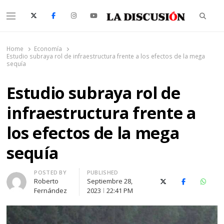
Searc
Menu
La Discusión
El Diario de la Región de Ñuble
Home
Economía
Estudio subraya rol de infraestructura frente a los efectos de la mega
sequía
Estudio subraya rol de
infraestructura frente a
los efectos de la mega
sequía
Author
POSTED BY
PUBLISHED
Roberto
Septiembre 28,
X (Twitter)
Facebook
Whats
Fernández
2023
22:41 PM