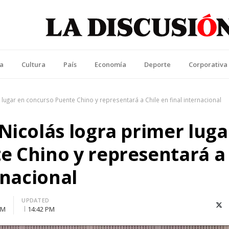
La Discusión
l Diario de la Región de Ñuble
ca
Cultura
País
Economía
Deporte
Corporativa
 lugar en concurso Puente Chino y representará a Chile en final internacional
Nicolás logra primer luga
e Chino y representará a
rnacional
UPDATED
X (T
PM
14:42 PM