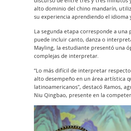
discurso de entre tres y tres minutos
alto dominio del chino mandarín, util
su experiencia aprendiendo el idioma 
La segunda etapa corresponde a una pr
puede incluir canto, danza o interpret
Mayling, la estudiante presentó una óp
complejas de interpretar.
Navegación
“Lo más difícil de interpretar respecto
de
s
alto desempeño en un área artística q
entradas
latinoamericanos”, destacó Ramos, ag
Niu Qingbao, presente en la competen