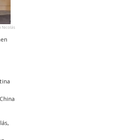
n Nicolás
men
tina
 China
lás,
n