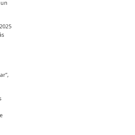
 un
 2025
ás
e
ar”,
s
o
ue