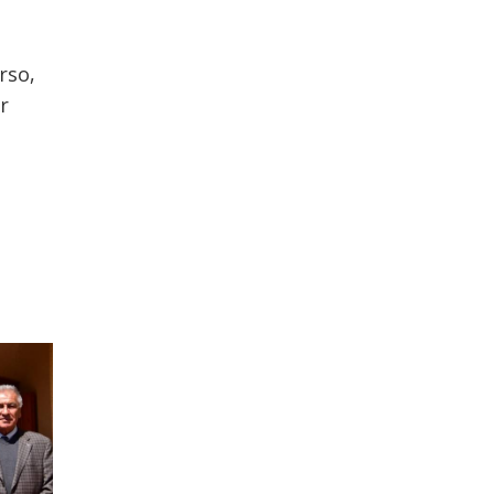
rso,
r