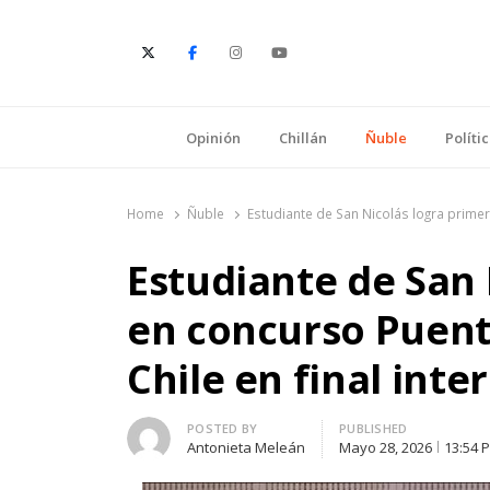
E
Opinión
Chillán
Ñuble
Políti
Home
Ñuble
Estudiante de San Nicolás logra primer
Estudiante de San 
en concurso Puent
Chile en final inte
Author
POSTED BY
PUBLISHED
Antonieta Meleán
Mayo 28, 2026
13:54 