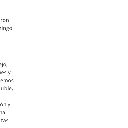
aron
omingo
ejo,
nes y
dremos
Ñuble,
lón y
 ha
utas