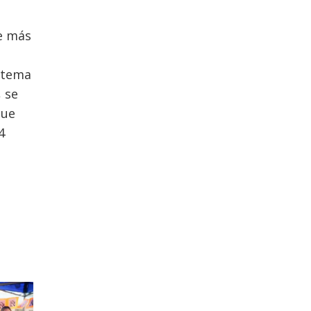
de más
istema
, se
que
4