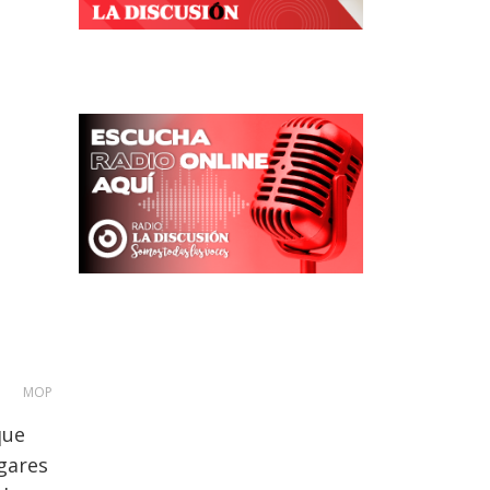
MOP
que
ogares