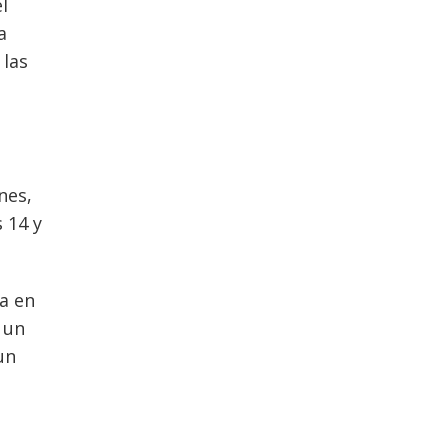
l
a
 las
nes,
 14 y
za en
 un
un