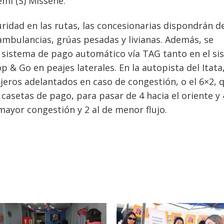
emi (S) Missene.
ridad en las rutas, las concesionarias dispondrán 
ambulancias, grúas pesadas y livianas. Además, se
l sistema de pago automático vía TAG tanto en el s
 & Go en peajes laterales. En la autopista del Itata
eros adelantados en caso de congestión, o el 6×2, 
 casetas de pago, para pasar de 4 hacia el oriente y 
 mayor congestión y 2 al de menor flujo.