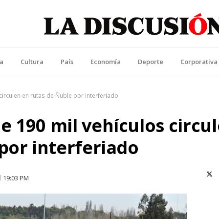
La Discusión
l Diario de la Región de Ñuble
ca
Cultura
País
Economía
Deporte
Corporativa
irculen en rutas de Ñuble por interferiado
 190 mil vehículos circu
por interferiado
X (T
19:03 PM