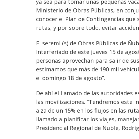
ya sea para tomar unas pequeñas vacaci
Ministerio de Obras Públicas, en conju
conocer el Plan de Contingencias que 
rutas, y por sobre todo, evitar acciden
El seremi (s) de Obras Públicas de Ñub
Interferiado de este jueves 15 de agos
personas aprovechan para salir de sus
estimamos que más de 190 mil vehículo
el domingo 18 de agosto”.
De ahí el llamado de las autoridades es 
Navegación
las movilizaciones. “Tendremos este in
de
s
alza de un 15% en los flujos en las ru
entradas
llamado a planificar los viajes, manej
Presidencial Regional de Ñuble, Rodri