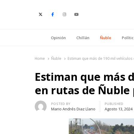
E
Opinión
Chillán
Ñuble
Políti
Home
Ñuble
Estiman que más de 190 mil vehículos c
Estiman que más de
en rutas de Ñuble 
Author
POSTED BY
PUBLISHED
Mario Andrés Diaz Llano
Agosto 13, 2024