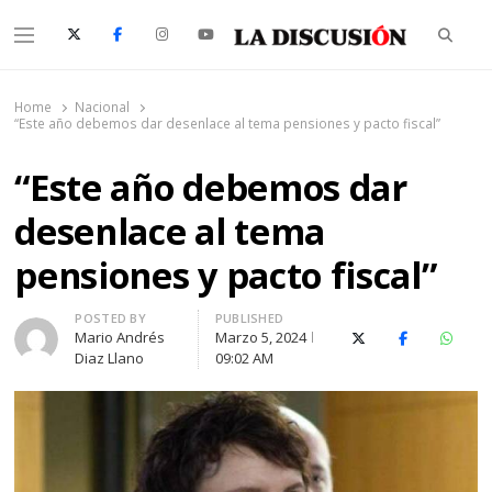
Searc
Menu
La Discusión
El Diario de la Región de Ñuble
Home
Nacional
“Este año debemos dar desenlace al tema pensiones y pacto fiscal”
“Este año debemos dar
desenlace al tema
pensiones y pacto fiscal”
Author
POSTED BY
PUBLISHED
Mario Andrés
Marzo 5, 2024
X (Twitter)
Facebook
Whats
Diaz Llano
09:02 AM