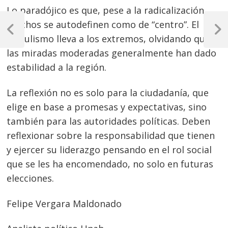
Lo paradójico es que, pese a la radicalización,
Navegación
muchos se autodefinen como de “centro”. El
de
Previous
Next
populismo lleva a los extremos, olvidando que
Post
Post
entradas
las miradas moderadas generalmente han dado
estabilidad a la región.
La reflexión no es solo para la ciudadanía, que
elige en base a promesas y expectativas, sino
también para las autoridades políticas. Deben
reflexionar sobre la responsabilidad que tienen
y ejercer su liderazgo pensando en el rol social
que se les ha encomendado, no solo en futuras
elecciones.
Felipe Vergara Maldonado