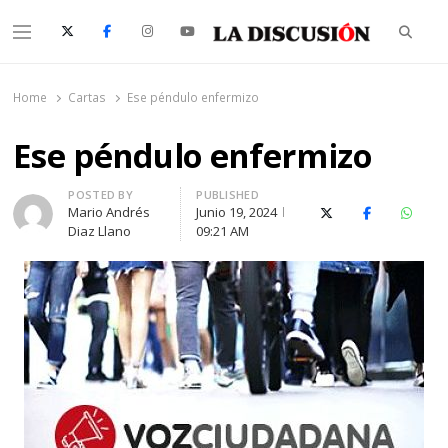
Searc
Menu
La Discusión
El Diario de la Región de Ñuble
Home
Cartas
Ese péndulo enfermizo
Ese péndulo enfermizo
Author
POSTED BY
PUBLISHED
Mario Andrés
Junio 19, 2024
X (Twitter)
Facebook
Whats
Diaz Llano
09:21 AM