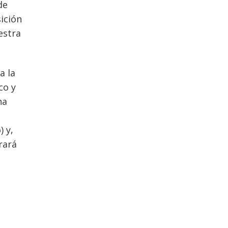
de
ición
estra
a la
co y
na
) y,
rará