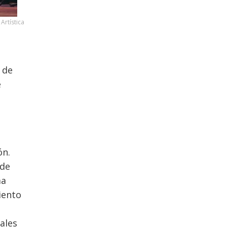
Artística
o de
e
ón.
 de
ma
iento
ales