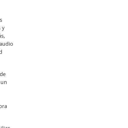
s
 y
ás,
laudio
d
 de
 un
ora