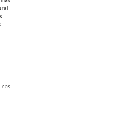
ilias
ural
s
s
s
e nos