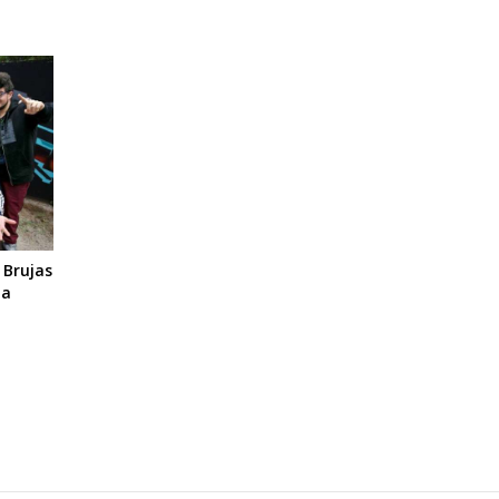
 Brujas
la