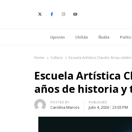
E
Opinión
Chillán
Ñuble
Políti
Home
Cultura
Escuela Artística Claudio Arrau celebr
Escuela Artística 
años de historia y 
Author
POSTED BY
PUBLISHED
Carolina Marcos
Julio 4, 2026
23:03 PM