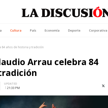
La Discusión
l Diario de la Región de Ñuble
ca
Cultura
País
Economía
Deporte
Corporativa
a 84 años de historia y tradición
Claudio Arrau celebra 84
tradición
UPDATED
X (T
21:33 PM