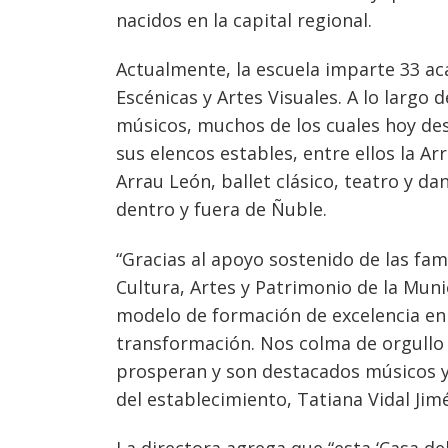
nacidos en la capital regional.
Actualmente, la escuela imparte 33 aca
Navegación
Escénicas y Artes Visuales. A lo largo
músicos, muchos de los cuales hoy desa
de
s
sus elencos estables, entre ellos la Ar
entradas
Arrau León, ballet clásico, teatro y 
dentro y fuera de Ñuble.
“Gracias al apoyo sostenido de las fami
Cultura, Artes y Patrimonio de la Muni
modelo de formación de excelencia en e
transformación. Nos colma de orgull
prosperan y son destacados músicos y a
del establecimiento, Tatiana Vidal Jim